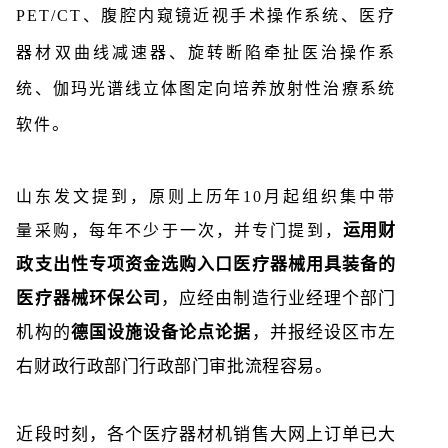
PET/CT
、
腹腔内窥镜近视手术操作系统
、
医疗
器材双曲线减速器
、
旋转断陷牵扯医治操作系
统
、
伽玛光谱线立体图定向培养放射性治療系统
。
软件
山东发文提到，原则上历年10月起组织集中带
运用财
量采购，每年不少于一次，并专门提到，
政支出性专项资金选购入口医疗器械用具装备的
，应经由制造行业经理个部门
医疗器械环保公司
机构的
，并报经设区市左
德国设施设备论点论据
右财政行政部门行政部门审批流程容易。
近段时刻，各个医疗器材机销售大网上订单已大