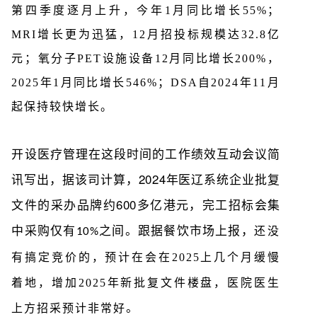
第四季度逐月上升，今年1月同比增长55%；
MRI增长更为迅猛，12月招投标规模达32.8亿
元；氧分子PET设施设备12月同比增长200%，
2025年1月同比增长546%；DSA自2024年11月
起保持较快增长。
开设医疗管理在
这段时间的
工作绩效互动会议简
2024
讯写出，据该司计算，
年医辽系统企业批复
600
文件的采办品牌
约
多亿港元，完工招标会集
中采购仅有
之间。
跟据餐饮市场上报，
还没
10%
有
搞定
竞价的
，预计在会在
2025
上几个月
缓慢
着地，
增加
2025
年新批复文件楼盘，医院医生
。
上方招采预计
非常好