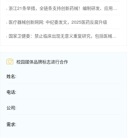
浙江21条举措，全链条支持创新药械！编制研发、应用清单，清单发布1个月内，医院“应配尽配”
医疗器械创新网网: 中纪委发文，2025医药反腐升级
国家卫健委：禁止临床出现无意义重复研究，包括医械注册
校园媒体品牌标志进行合作
姓名:
电话:
公司:
需求: