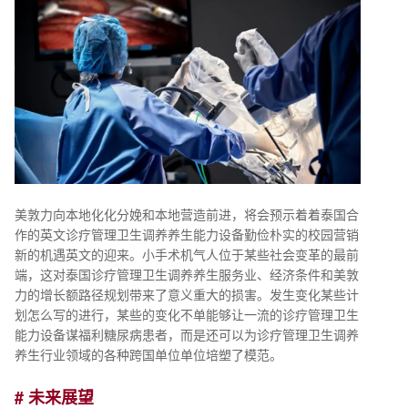
美敦力向本地化化分娩和本地营造前进，将会预示着着泰国合
作的英文诊疗管理卫生调养养生能力设备勤俭朴实的校园营销
新的机遇英文的迎来。小手术机气人位于某些社会变革的最前
端，这对泰国诊疗管理卫生调养养生服务业、经济条件和美敦
力的增长额路径规划带来了意义重大的损害。发生变化某些计
划怎么写的进行，某些的变化不单能够让一流的诊疗管理卫生
能力设备谋福利糖尿病患者，而是还可以为诊疗管理卫生调养
养生行业领域的各种跨国单位单位培塑了模范。
# 未来展望