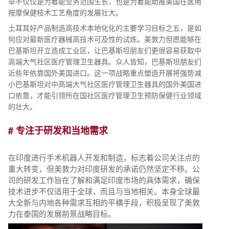
举不仅仅是为着能业务范围生长，也是为着能助推美国在医用
按摩保健枝术工艺角度的发展壮大。
土耳其好产品制造高技术本地化化的主要学习目标之五，是如
何应对最新医疗器械高技术可及性的试炼。美敦力但愿能够在
巴基斯坦开立造成工业区，让巴基斯坦朋友们更很容易获取中
高端大气社区医疗管理卫生器具。众人皆知，巴基斯坦朋友们
近些年依靠国外美国进口。这一项战略重点塑造开展将强势减
小巴基斯坦对中高端大气社区医疗管理卫生器具的国外美国进
口依靠，才能引领所在国社区医疗管理卫生预防保健行业领域
的壮大。
# 专注于研发和当地需求
在印度进行手术机器人开发和制造，标志着公司关注点的
重大转变，但美敦力对印度研发的承诺仍然坚定不移。公
司的研发工作旨在了解和满足印度市场的具体需求，确保
技术进步不仅适用于全球，而且与当地相关。本身全球最
大全新与内地各种需求互相的平横手段，积极呈现了美敦
力在泰国的发展前景战略目标。